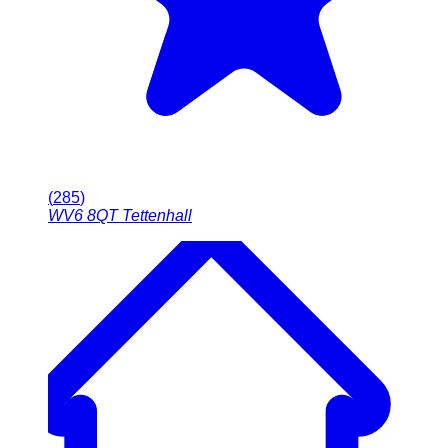
(
285
)
WV6 8QT
Tettenhall