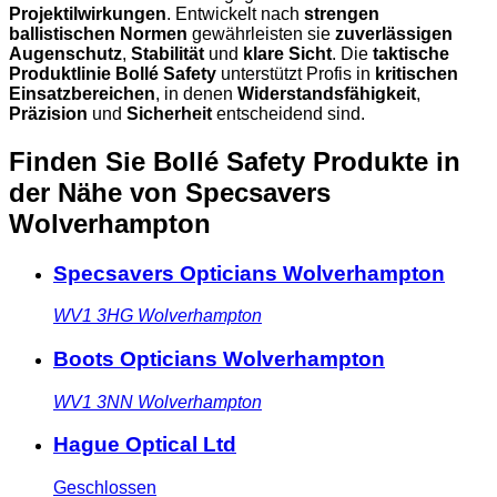
Projektilwirkungen
. Entwickelt nach
strengen
ballistischen Normen
gewährleisten sie
zuverlässigen
Augenschutz
,
Stabilität
und
klare Sicht
. Die
taktische
Produktlinie Bollé Safety
unterstützt Profis in
kritischen
Einsatzbereichen
, in denen
Widerstandsfähigkeit
,
Präzision
und
Sicherheit
entscheidend sind.
Finden Sie Bollé Safety Produkte in
der Nähe
von Specsavers
Wolverhampton
Specsavers Opticians Wolverhampton
WV1 3HG
Wolverhampton
Boots Opticians Wolverhampton
WV1 3NN
Wolverhampton
Hague Optical Ltd
Geschlossen