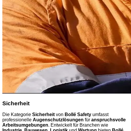
Sicherheit
Die Kategorie
Sicherheit
von
Bollé Safety
umfasst
professionelle
Augenschutzlösungen
für
anspruchsvolle
Arbeitsumgebungen
. Entwickelt für Branchen wie
Industrie
,
Bauwesen
,
Logistik
und
Wartung
bieten
Bollé