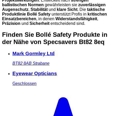
Projektilwirkungen
. Entwickelt nach
strengen
ballistischen Normen
gewährleisten sie
zuverlässigen
Augenschutz
,
Stabilität
und
klare Sicht
. Die
taktische
Produktlinie Bollé Safety
unterstützt Profis in
kritischen
Einsatzbereichen
, in denen
Widerstandsfähigkeit
,
Präzision
und
Sicherheit
entscheidend sind.
Finden Sie Bollé Safety Produkte in
der Nähe
von Specsavers Bt82 8eq
Mark Gormley Ltd
BT82 8AB
Strabane
Eyewear Opticians
Geschlossen