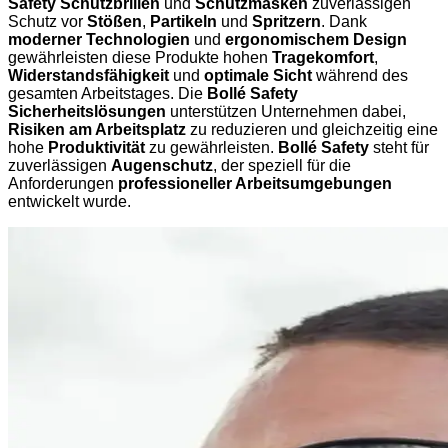
Safety Schutzbrillen
und
Schutzmasken
zuverlässigen
Schutz vor
Stößen
,
Partikeln
und
Spritzern
. Dank
moderner Technologien
und
ergonomischem Design
gewährleisten diese Produkte hohen
Tragekomfort
,
Widerstandsfähigkeit
und
optimale Sicht
während des
gesamten Arbeitstages. Die
Bollé Safety
Sicherheitslösungen
unterstützen Unternehmen dabei,
Risiken am Arbeitsplatz
zu reduzieren und gleichzeitig eine
hohe
Produktivität
zu gewährleisten.
Bollé Safety
steht für
zuverlässigen
Augenschutz
, der speziell für die
Anforderungen
professioneller Arbeitsumgebungen
entwickelt wurde.