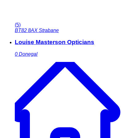
(
5
)
BT82 8AX
Strabane
Louise Masterson Opticians
0
Donegal