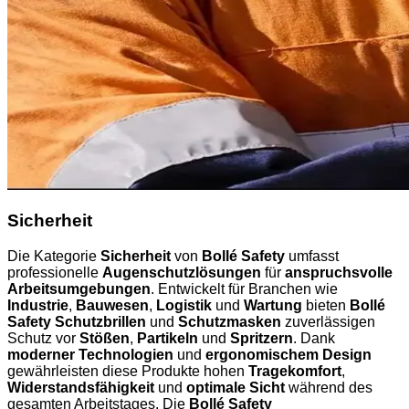
Sicherheit
Die Kategorie
Sicherheit
von
Bollé Safety
umfasst
professionelle
Augenschutzlösungen
für
anspruchsvolle
Arbeitsumgebungen
. Entwickelt für Branchen wie
Industrie
,
Bauwesen
,
Logistik
und
Wartung
bieten
Bollé
Safety Schutzbrillen
und
Schutzmasken
zuverlässigen
Schutz vor
Stößen
,
Partikeln
und
Spritzern
. Dank
moderner Technologien
und
ergonomischem Design
gewährleisten diese Produkte hohen
Tragekomfort
,
Widerstandsfähigkeit
und
optimale Sicht
während des
gesamten Arbeitstages. Die
Bollé Safety