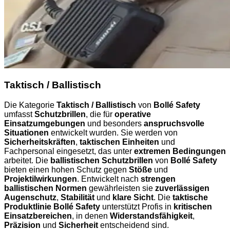
Taktisch / Ballistisch
Die Kategorie
Taktisch / Ballistisch
von
Bollé Safety
umfasst
Schutzbrillen
, die für
operative
Einsatzumgebungen
und besonders
anspruchsvolle
Situationen
entwickelt wurden. Sie werden von
Sicherheitskräften
,
taktischen Einheiten
und
Fachpersonal eingesetzt, das unter
extremen Bedingungen
arbeitet. Die
ballistischen Schutzbrillen
von
Bollé Safety
bieten einen hohen Schutz gegen
Stöße
und
Projektilwirkungen
. Entwickelt nach
strengen
ballistischen Normen
gewährleisten sie
zuverlässigen
Augenschutz
,
Stabilität
und
klare Sicht
. Die
taktische
Produktlinie Bollé Safety
unterstützt Profis in
kritischen
Einsatzbereichen
, in denen
Widerstandsfähigkeit
,
Präzision
und
Sicherheit
entscheidend sind.