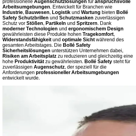
professionelle
Augenschutzlösungen
für
anspruchsvolle
Arbeitsumgebungen
. Entwickelt für Branchen wie
Industrie
,
Bauwesen
,
Logistik
und
Wartung
bieten
Bollé
Safety Schutzbrillen
und
Schutzmasken
zuverlässigen
Schutz vor
Stößen
,
Partikeln
und
Spritzern
. Dank
moderner Technologien
und
ergonomischem Design
gewährleisten diese Produkte hohen
Tragekomfort
,
Widerstandsfähigkeit
und
optimale Sicht
während des
gesamten Arbeitstages. Die
Bollé Safety
Sicherheitslösungen
unterstützen Unternehmen dabei,
Risiken am Arbeitsplatz
zu reduzieren und gleichzeitig eine
hohe
Produktivität
zu gewährleisten.
Bollé Safety
steht für
zuverlässigen
Augenschutz
, der speziell für die
Anforderungen
professioneller Arbeitsumgebungen
entwickelt wurde.