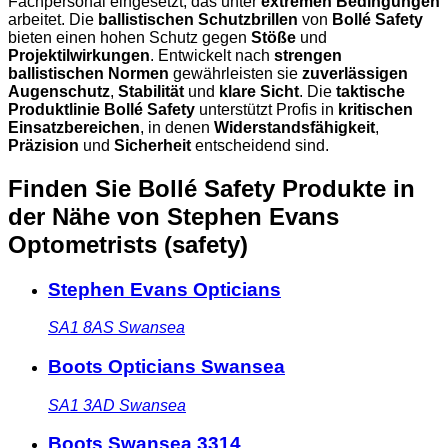
Fachpersonal eingesetzt, das unter
extremen Bedingungen
arbeitet. Die
ballistischen Schutzbrillen
von
Bollé Safety
bieten einen hohen Schutz gegen
Stöße
und
Projektilwirkungen
. Entwickelt nach
strengen
ballistischen Normen
gewährleisten sie
zuverlässigen
Augenschutz
,
Stabilität
und
klare Sicht
. Die
taktische
Produktlinie Bollé Safety
unterstützt Profis in
kritischen
Einsatzbereichen
, in denen
Widerstandsfähigkeit
,
Präzision
und
Sicherheit
entscheidend sind.
Finden Sie Bollé Safety Produkte in
der Nähe
von Stephen Evans
Optometrists (safety)
Stephen Evans Opticians
SA1 8AS
Swansea
Boots Opticians Swansea
SA1 3AD
Swansea
Boots Swansea 3314