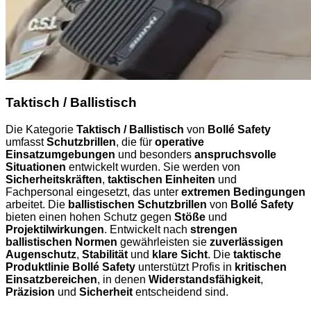
Taktisch / Ballistisch
Die Kategorie
Taktisch / Ballistisch
von
Bollé Safety
umfasst
Schutzbrillen
, die für
operative
Einsatzumgebungen
und besonders
anspruchsvolle
Situationen
entwickelt wurden. Sie werden von
Sicherheitskräften
,
taktischen Einheiten
und
Fachpersonal eingesetzt, das unter
extremen Bedingungen
arbeitet. Die
ballistischen Schutzbrillen
von
Bollé Safety
bieten einen hohen Schutz gegen
Stöße
und
Projektilwirkungen
. Entwickelt nach
strengen
ballistischen Normen
gewährleisten sie
zuverlässigen
Augenschutz
,
Stabilität
und
klare Sicht
. Die
taktische
Produktlinie Bollé Safety
unterstützt Profis in
kritischen
Einsatzbereichen
, in denen
Widerstandsfähigkeit
,
Präzision
und
Sicherheit
entscheidend sind.