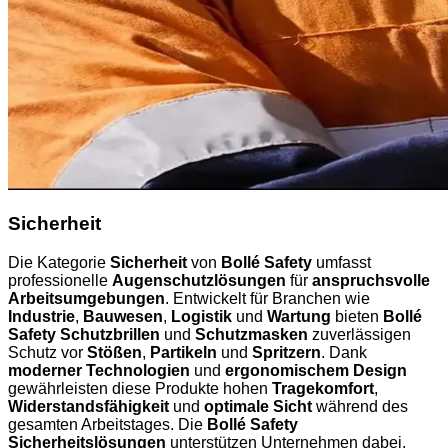
Sicherheit
Die Kategorie
Sicherheit
von
Bollé Safety
umfasst
professionelle
Augenschutzlösungen
für
anspruchsvolle
Arbeitsumgebungen
. Entwickelt für Branchen wie
Industrie
,
Bauwesen
,
Logistik
und
Wartung
bieten
Bollé
Safety Schutzbrillen
und
Schutzmasken
zuverlässigen
Schutz vor
Stößen
,
Partikeln
und
Spritzern
. Dank
moderner Technologien
und
ergonomischem Design
gewährleisten diese Produkte hohen
Tragekomfort
,
Widerstandsfähigkeit
und
optimale Sicht
während des
gesamten Arbeitstages. Die
Bollé Safety
Sicherheitslösungen
unterstützen Unternehmen dabei,