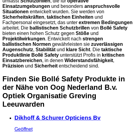
umfasst
Schutzbrillen
, die für
operative
Einsatzumgebungen
und besonders
anspruchsvolle
Situationen
entwickelt wurden. Sie werden von
Sicherheitskräften
,
taktischen Einheiten
und
Fachpersonal eingesetzt, das unter
extremen Bedingungen
arbeitet. Die
ballistischen Schutzbrillen
von
Bollé Safety
bieten einen hohen Schutz gegen
Stöße
und
Projektilwirkungen
. Entwickelt nach
strengen
ballistischen Normen
gewährleisten sie
zuverlässigen
Augenschutz
,
Stabilität
und
klare Sicht
. Die
taktische
Produktlinie Bollé Safety
unterstützt Profis in
kritischen
Einsatzbereichen
, in denen
Widerstandsfähigkeit
,
Präzision
und
Sicherheit
entscheidend sind.
Finden Sie Bollé Safety Produkte in
der Nähe
von Oog Nederland B.v.
Optiek Organisatie Greving
Leeuwarden
Dikhoff & Schurer Opticiens Bv
Geöffnet