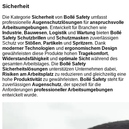
Sicherheit
Die Kategorie
Sicherheit
von
Bollé Safety
umfasst
professionelle
Augenschutzlösungen
für
anspruchsvolle
Arbeitsumgebungen
. Entwickelt für Branchen wie
Industrie
,
Bauwesen
,
Logistik
und
Wartung
bieten
Bollé
Safety Schutzbrillen
und
Schutzmasken
zuverlässigen
Schutz vor
Stößen
,
Partikeln
und
Spritzern
. Dank
moderner Technologien
und
ergonomischem Design
gewährleisten diese Produkte hohen
Tragekomfort
,
Widerstandsfähigkeit
und
optimale Sicht
während des
gesamten Arbeitstages. Die
Bollé Safety
Sicherheitslösungen
unterstützen Unternehmen dabei,
Risiken am Arbeitsplatz
zu reduzieren und gleichzeitig eine
hohe
Produktivität
zu gewährleisten.
Bollé Safety
steht für
zuverlässigen
Augenschutz
, der speziell für die
Anforderungen
professioneller Arbeitsumgebungen
entwickelt wurde.