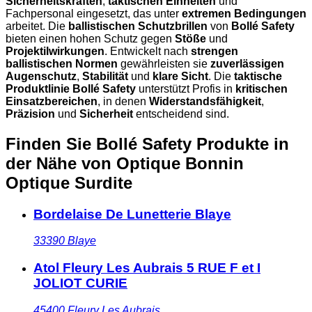
Sicherheitskräften
,
taktischen Einheiten
und
Fachpersonal eingesetzt, das unter
extremen Bedingungen
arbeitet. Die
ballistischen Schutzbrillen
von
Bollé Safety
bieten einen hohen Schutz gegen
Stöße
und
Projektilwirkungen
. Entwickelt nach
strengen
ballistischen Normen
gewährleisten sie
zuverlässigen
Augenschutz
,
Stabilität
und
klare Sicht
. Die
taktische
Produktlinie Bollé Safety
unterstützt Profis in
kritischen
Einsatzbereichen
, in denen
Widerstandsfähigkeit
,
Präzision
und
Sicherheit
entscheidend sind.
Finden Sie Bollé Safety Produkte in
der Nähe
von Optique Bonnin
Optique Surdite
Bordelaise De Lunetterie Blaye
33390
Blaye
Atol Fleury Les Aubrais 5 RUE F et I
JOLIOT CURIE
45400
Fleury Les Aubrais