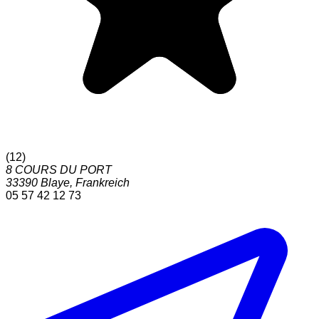
(
12
)
8 COURS DU PORT
33390
Blaye
,
Frankreich
05 57 42 12 73