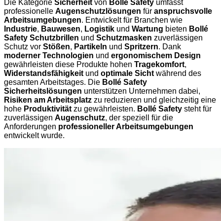
Die Kategorie
Sicherheit
von
Bollé Safety
umfasst
professionelle
Augenschutzlösungen
für
anspruchsvolle
Arbeitsumgebungen
. Entwickelt für Branchen wie
Industrie
,
Bauwesen
,
Logistik
und
Wartung
bieten
Bollé
Safety Schutzbrillen
und
Schutzmasken
zuverlässigen
Schutz vor
Stößen
,
Partikeln
und
Spritzern
. Dank
moderner Technologien
und
ergonomischem Design
gewährleisten diese Produkte hohen
Tragekomfort
,
Widerstandsfähigkeit
und
optimale Sicht
während des
gesamten Arbeitstages. Die
Bollé Safety
Sicherheitslösungen
unterstützen Unternehmen dabei,
Risiken am Arbeitsplatz
zu reduzieren und gleichzeitig eine
hohe
Produktivität
zu gewährleisten.
Bollé Safety
steht für
zuverlässigen
Augenschutz
, der speziell für die
Anforderungen
professioneller Arbeitsumgebungen
entwickelt wurde.