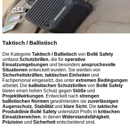
Taktisch / Ballistisch
Die Kategorie
Taktisch / Ballistisch
von
Bollé Safety
umfasst
Schutzbrillen
, die für
operative
Einsatzumgebungen
und besonders
anspruchsvolle
Situationen
entwickelt wurden. Sie werden von
Sicherheitskräften
,
taktischen Einheiten
und
Fachpersonal eingesetzt, das unter
extremen Bedingungen
arbeitet. Die
ballistischen Schutzbrillen
von
Bollé Safety
bieten einen hohen Schutz gegen
Stöße
und
Projektilwirkungen
. Entwickelt nach
strengen
ballistischen Normen
gewährleisten sie
zuverlässigen
Augenschutz
,
Stabilität
und
klare Sicht
. Die
taktische
Produktlinie Bollé Safety
unterstützt Profis in
kritischen
Einsatzbereichen
, in denen
Widerstandsfähigkeit
,
Präzision
und
Sicherheit
entscheidend sind.