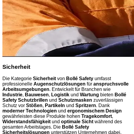
Sicherheit
Die Kategorie
Sicherheit
von
Bollé Safety
umfasst
professionelle
Augenschutzlösungen
für
anspruchsvolle
Arbeitsumgebungen
. Entwickelt für Branchen wie
Industrie
,
Bauwesen
,
Logistik
und
Wartung
bieten
Bollé
Safety Schutzbrillen
und
Schutzmasken
zuverlässigen
Schutz vor
Stößen
,
Partikeln
und
Spritzern
. Dank
moderner Technologien
und
ergonomischem Design
gewährleisten diese Produkte hohen
Tragekomfort
,
Widerstandsfähigkeit
und
optimale Sicht
während des
gesamten Arbeitstages. Die
Bollé Safety
Sicherheitslösungen
unterstützen Unternehmen dabei,