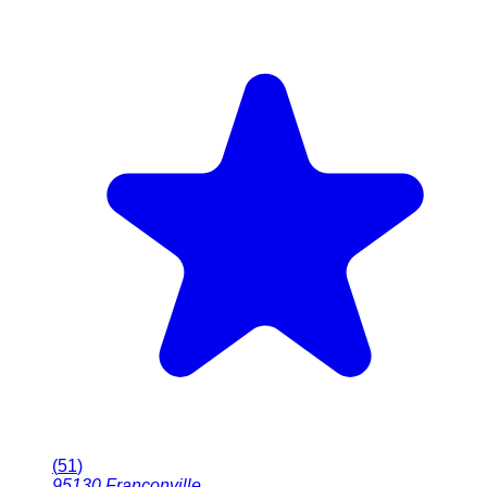
(
51
)
95130
Franconville