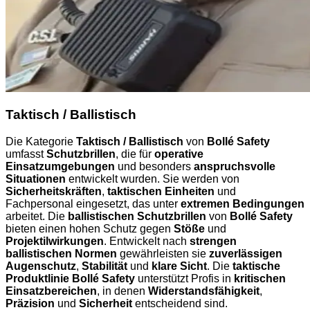
Taktisch / Ballistisch
Die Kategorie
Taktisch / Ballistisch
von
Bollé Safety
umfasst
Schutzbrillen
, die für
operative
Einsatzumgebungen
und besonders
anspruchsvolle
Situationen
entwickelt wurden. Sie werden von
Sicherheitskräften
,
taktischen Einheiten
und
Fachpersonal eingesetzt, das unter
extremen Bedingungen
arbeitet. Die
ballistischen Schutzbrillen
von
Bollé Safety
bieten einen hohen Schutz gegen
Stöße
und
Projektilwirkungen
. Entwickelt nach
strengen
ballistischen Normen
gewährleisten sie
zuverlässigen
Augenschutz
,
Stabilität
und
klare Sicht
. Die
taktische
Produktlinie Bollé Safety
unterstützt Profis in
kritischen
Einsatzbereichen
, in denen
Widerstandsfähigkeit
,
Präzision
und
Sicherheit
entscheidend sind.