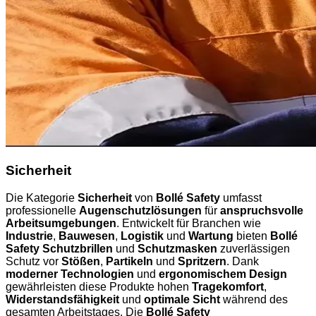
Sicherheit
Die Kategorie
Sicherheit
von
Bollé Safety
umfasst
professionelle
Augenschutzlösungen
für
anspruchsvolle
Arbeitsumgebungen
. Entwickelt für Branchen wie
Industrie
,
Bauwesen
,
Logistik
und
Wartung
bieten
Bollé
Safety Schutzbrillen
und
Schutzmasken
zuverlässigen
Schutz vor
Stößen
,
Partikeln
und
Spritzern
. Dank
moderner Technologien
und
ergonomischem Design
gewährleisten diese Produkte hohen
Tragekomfort
,
Widerstandsfähigkeit
und
optimale Sicht
während des
gesamten Arbeitstages. Die
Bollé Safety