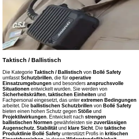
Taktisch / Ballistisch
Die Kategorie
Taktisch / Ballistisch
von
Bollé Safety
umfasst
Schutzbrillen
, die für
operative
Einsatzumgebungen
und besonders
anspruchsvolle
Situationen
entwickelt wurden. Sie werden von
Sicherheitskräften
,
taktischen Einheiten
und
Fachpersonal eingesetzt, das unter
extremen Bedingungen
arbeitet. Die
ballistischen Schutzbrillen
von
Bollé Safety
bieten einen hohen Schutz gegen
Stöße
und
Projektilwirkungen
. Entwickelt nach
strengen
ballistischen Normen
gewährleisten sie
zuverlässigen
Augenschutz
,
Stabilität
und
klare Sicht
. Die
taktische
Produktlinie Bollé Safety
unterstützt Profis in
kritischen