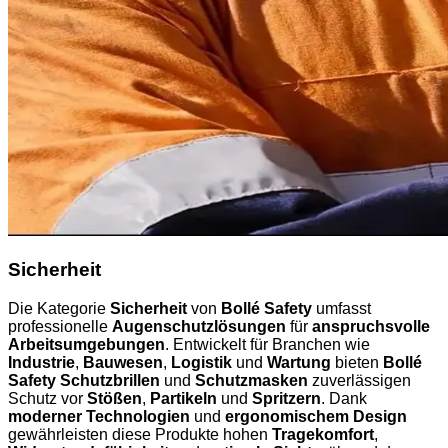
Sicherheit
Die Kategorie
Sicherheit
von
Bollé Safety
umfasst
professionelle
Augenschutzlösungen
für
anspruchsvolle
Arbeitsumgebungen
. Entwickelt für Branchen wie
Industrie
,
Bauwesen
,
Logistik
und
Wartung
bieten
Bollé
Safety Schutzbrillen
und
Schutzmasken
zuverlässigen
Schutz vor
Stößen
,
Partikeln
und
Spritzern
. Dank
moderner Technologien
und
ergonomischem Design
gewährleisten diese Produkte hohen
Tragekomfort
,