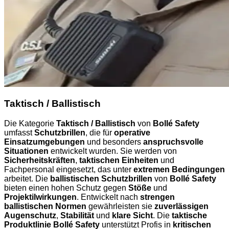
Taktisch / Ballistisch
Die Kategorie
Taktisch / Ballistisch
von
Bollé Safety
umfasst
Schutzbrillen
, die für
operative
Einsatzumgebungen
und besonders
anspruchsvolle
Situationen
entwickelt wurden. Sie werden von
Sicherheitskräften
,
taktischen Einheiten
und
Fachpersonal eingesetzt, das unter
extremen Bedingungen
arbeitet. Die
ballistischen Schutzbrillen
von
Bollé Safety
bieten einen hohen Schutz gegen
Stöße
und
Projektilwirkungen
. Entwickelt nach
strengen
ballistischen Normen
gewährleisten sie
zuverlässigen
Augenschutz
,
Stabilität
und
klare Sicht
. Die
taktische
Produktlinie Bollé Safety
unterstützt Profis in
kritischen