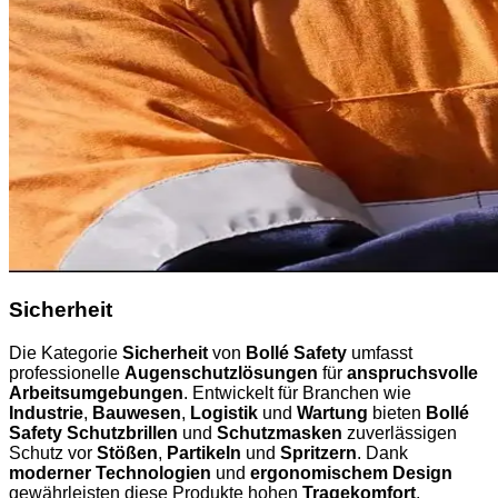
Sicherheit
Die Kategorie
Sicherheit
von
Bollé Safety
umfasst
professionelle
Augenschutzlösungen
für
anspruchsvolle
Arbeitsumgebungen
. Entwickelt für Branchen wie
Industrie
,
Bauwesen
,
Logistik
und
Wartung
bieten
Bollé
Safety Schutzbrillen
und
Schutzmasken
zuverlässigen
Schutz vor
Stößen
,
Partikeln
und
Spritzern
. Dank
moderner Technologien
und
ergonomischem Design
gewährleisten diese Produkte hohen
Tragekomfort
,