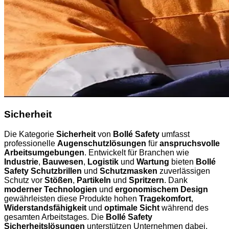
Sicherheit
Die Kategorie
Sicherheit
von
Bollé Safety
umfasst
professionelle
Augenschutzlösungen
für
anspruchsvolle
Arbeitsumgebungen
. Entwickelt für Branchen wie
Industrie
,
Bauwesen
,
Logistik
und
Wartung
bieten
Bollé
Safety Schutzbrillen
und
Schutzmasken
zuverlässigen
Schutz vor
Stößen
,
Partikeln
und
Spritzern
. Dank
moderner Technologien
und
ergonomischem Design
gewährleisten diese Produkte hohen
Tragekomfort
,
Widerstandsfähigkeit
und
optimale Sicht
während des
gesamten Arbeitstages. Die
Bollé Safety
Sicherheitslösungen
unterstützen Unternehmen dabei,