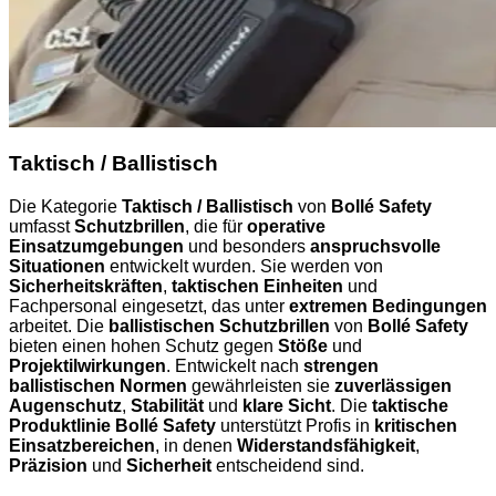
Taktisch / Ballistisch
Die Kategorie
Taktisch / Ballistisch
von
Bollé Safety
umfasst
Schutzbrillen
, die für
operative
Einsatzumgebungen
und besonders
anspruchsvolle
Situationen
entwickelt wurden. Sie werden von
Sicherheitskräften
,
taktischen Einheiten
und
Fachpersonal eingesetzt, das unter
extremen Bedingungen
arbeitet. Die
ballistischen Schutzbrillen
von
Bollé Safety
bieten einen hohen Schutz gegen
Stöße
und
Projektilwirkungen
. Entwickelt nach
strengen
ballistischen Normen
gewährleisten sie
zuverlässigen
Augenschutz
,
Stabilität
und
klare Sicht
. Die
taktische
Produktlinie Bollé Safety
unterstützt Profis in
kritischen
Einsatzbereichen
, in denen
Widerstandsfähigkeit
,
Präzision
und
Sicherheit
entscheidend sind.