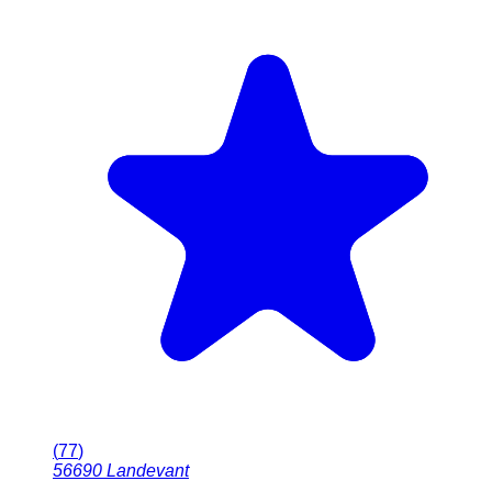
(
77
)
56690
Landevant