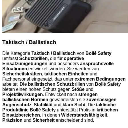
Taktisch / Ballistisch
Die Kategorie
Taktisch / Ballistisch
von
Bollé Safety
umfasst
Schutzbrillen
, die für
operative
Einsatzumgebungen
und besonders
anspruchsvolle
Situationen
entwickelt wurden. Sie werden von
Sicherheitskräften
,
taktischen Einheiten
und
Fachpersonal eingesetzt, das unter
extremen Bedingungen
arbeitet. Die
ballistischen Schutzbrillen
von
Bollé Safety
bieten einen hohen Schutz gegen
Stöße
und
Projektilwirkungen
. Entwickelt nach
strengen
ballistischen Normen
gewährleisten sie
zuverlässigen
Augenschutz
,
Stabilität
und
klare Sicht
. Die
taktische
Produktlinie Bollé Safety
unterstützt Profis in
kritischen
Einsatzbereichen
, in denen
Widerstandsfähigkeit
,
Präzision
und
Sicherheit
entscheidend sind.