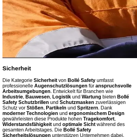
Sicherheit
Die Kategorie
Sicherheit
von
Bollé Safety
umfasst
professionelle
Augenschutzlösungen
für
anspruchsvolle
Arbeitsumgebungen
. Entwickelt für Branchen wie
Industrie
,
Bauwesen
,
Logistik
und
Wartung
bieten
Bollé
Safety Schutzbrillen
und
Schutzmasken
zuverlässigen
Schutz vor
Stößen
,
Partikeln
und
Spritzern
. Dank
moderner Technologien
und
ergonomischem Design
gewährleisten diese Produkte hohen
Tragekomfort
,
Widerstandsfähigkeit
und
optimale Sicht
während des
gesamten Arbeitstages. Die
Bollé Safety
Sicherheitslösungen
unterstützen Unternehmen dabei,