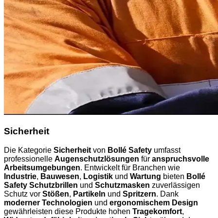
Sicherheit
Die Kategorie
Sicherheit
von
Bollé Safety
umfasst
professionelle
Augenschutzlösungen
für
anspruchsvolle
Arbeitsumgebungen
. Entwickelt für Branchen wie
Industrie
,
Bauwesen
,
Logistik
und
Wartung
bieten
Bollé
Safety Schutzbrillen
und
Schutzmasken
zuverlässigen
Schutz vor
Stößen
,
Partikeln
und
Spritzern
. Dank
moderner Technologien
und
ergonomischem Design
gewährleisten diese Produkte hohen
Tragekomfort
,