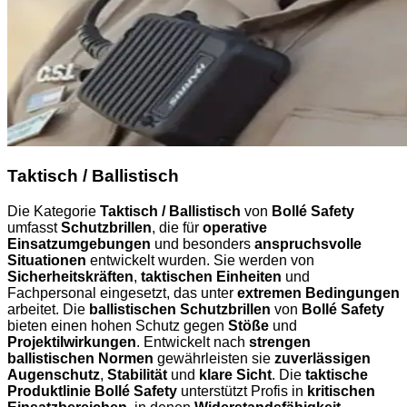
Taktisch / Ballistisch
Die Kategorie
Taktisch / Ballistisch
von
Bollé Safety
umfasst
Schutzbrillen
, die für
operative
Einsatzumgebungen
und besonders
anspruchsvolle
Situationen
entwickelt wurden. Sie werden von
Sicherheitskräften
,
taktischen Einheiten
und
Fachpersonal eingesetzt, das unter
extremen Bedingungen
arbeitet. Die
ballistischen Schutzbrillen
von
Bollé Safety
bieten einen hohen Schutz gegen
Stöße
und
Projektilwirkungen
. Entwickelt nach
strengen
ballistischen Normen
gewährleisten sie
zuverlässigen
Augenschutz
,
Stabilität
und
klare Sicht
. Die
taktische
Produktlinie Bollé Safety
unterstützt Profis in
kritischen