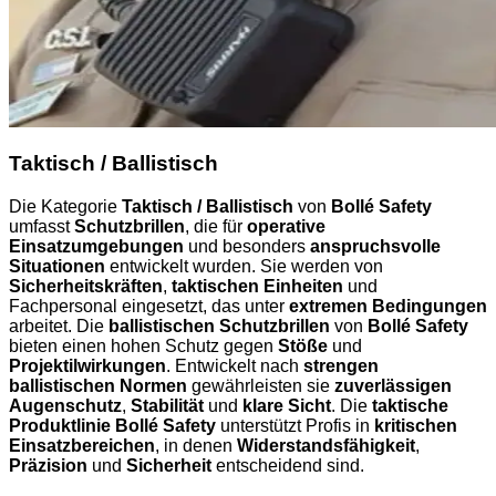
Taktisch / Ballistisch
Die Kategorie
Taktisch / Ballistisch
von
Bollé Safety
umfasst
Schutzbrillen
, die für
operative
Einsatzumgebungen
und besonders
anspruchsvolle
Situationen
entwickelt wurden. Sie werden von
Sicherheitskräften
,
taktischen Einheiten
und
Fachpersonal eingesetzt, das unter
extremen Bedingungen
arbeitet. Die
ballistischen Schutzbrillen
von
Bollé Safety
bieten einen hohen Schutz gegen
Stöße
und
Projektilwirkungen
. Entwickelt nach
strengen
ballistischen Normen
gewährleisten sie
zuverlässigen
Augenschutz
,
Stabilität
und
klare Sicht
. Die
taktische
Produktlinie Bollé Safety
unterstützt Profis in
kritischen
Einsatzbereichen
, in denen
Widerstandsfähigkeit
,
Präzision
und
Sicherheit
entscheidend sind.