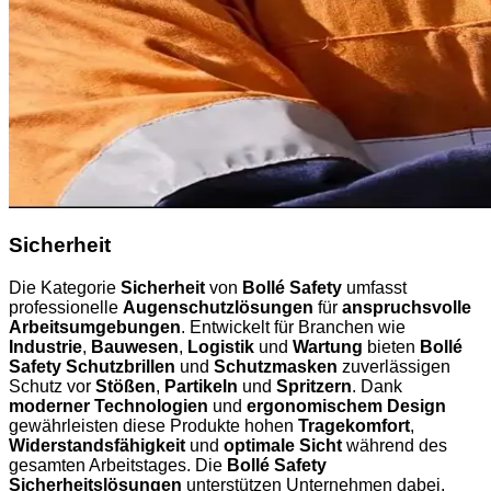
Sicherheit
Die Kategorie
Sicherheit
von
Bollé Safety
umfasst
professionelle
Augenschutzlösungen
für
anspruchsvolle
Arbeitsumgebungen
. Entwickelt für Branchen wie
Industrie
,
Bauwesen
,
Logistik
und
Wartung
bieten
Bollé
Safety Schutzbrillen
und
Schutzmasken
zuverlässigen
Schutz vor
Stößen
,
Partikeln
und
Spritzern
. Dank
moderner Technologien
und
ergonomischem Design
gewährleisten diese Produkte hohen
Tragekomfort
,
Widerstandsfähigkeit
und
optimale Sicht
während des
gesamten Arbeitstages. Die
Bollé Safety
Sicherheitslösungen
unterstützen Unternehmen dabei,