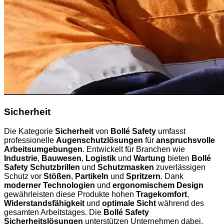
Sicherheit
Die Kategorie
Sicherheit
von
Bollé Safety
umfasst
professionelle
Augenschutzlösungen
für
anspruchsvolle
Arbeitsumgebungen
. Entwickelt für Branchen wie
Industrie
,
Bauwesen
,
Logistik
und
Wartung
bieten
Bollé
Safety Schutzbrillen
und
Schutzmasken
zuverlässigen
Schutz vor
Stößen
,
Partikeln
und
Spritzern
. Dank
moderner Technologien
und
ergonomischem Design
gewährleisten diese Produkte hohen
Tragekomfort
,
Widerstandsfähigkeit
und
optimale Sicht
während des
gesamten Arbeitstages. Die
Bollé Safety
Sicherheitslösungen
unterstützen Unternehmen dabei,