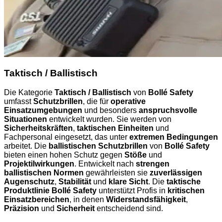
Taktisch / Ballistisch
Die Kategorie
Taktisch / Ballistisch
von
Bollé Safety
umfasst
Schutzbrillen
, die für
operative
Einsatzumgebungen
und besonders
anspruchsvolle
Situationen
entwickelt wurden. Sie werden von
Sicherheitskräften
,
taktischen Einheiten
und
Fachpersonal eingesetzt, das unter
extremen Bedingungen
arbeitet. Die
ballistischen Schutzbrillen
von
Bollé Safety
bieten einen hohen Schutz gegen
Stöße
und
Projektilwirkungen
. Entwickelt nach
strengen
ballistischen Normen
gewährleisten sie
zuverlässigen
Augenschutz
,
Stabilität
und
klare Sicht
. Die
taktische
Produktlinie Bollé Safety
unterstützt Profis in
kritischen
Einsatzbereichen
, in denen
Widerstandsfähigkeit
,
Präzision
und
Sicherheit
entscheidend sind.