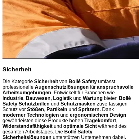
Sicherheit
Die Kategorie
Sicherheit
von
Bollé Safety
umfasst
professionelle
Augenschutzlösungen
für
anspruchsvolle
Arbeitsumgebungen
. Entwickelt für Branchen wie
Industrie
,
Bauwesen
,
Logistik
und
Wartung
bieten
Bollé
Safety Schutzbrillen
und
Schutzmasken
zuverlässigen
Schutz vor
Stößen
,
Partikeln
und
Spritzern
. Dank
moderner Technologien
und
ergonomischem Design
gewährleisten diese Produkte hohen
Tragekomfort
,
Widerstandsfähigkeit
und
optimale Sicht
während des
gesamten Arbeitstages. Die
Bollé Safety
Sicherheitslösungen
unterstützen Unternehmen dabei,