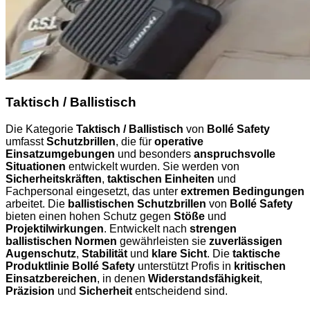
Taktisch / Ballistisch
Die Kategorie
Taktisch / Ballistisch
von
Bollé Safety
umfasst
Schutzbrillen
, die für
operative
Einsatzumgebungen
und besonders
anspruchsvolle
Situationen
entwickelt wurden. Sie werden von
Sicherheitskräften
,
taktischen Einheiten
und
Fachpersonal eingesetzt, das unter
extremen Bedingungen
arbeitet. Die
ballistischen Schutzbrillen
von
Bollé Safety
bieten einen hohen Schutz gegen
Stöße
und
Projektilwirkungen
. Entwickelt nach
strengen
ballistischen Normen
gewährleisten sie
zuverlässigen
Augenschutz
,
Stabilität
und
klare Sicht
. Die
taktische
Produktlinie Bollé Safety
unterstützt Profis in
kritischen
Einsatzbereichen
, in denen
Widerstandsfähigkeit
,
Präzision
und
Sicherheit
entscheidend sind.