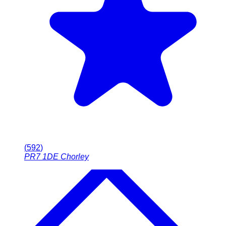
(
592
)
PR7 1DE
Chorley