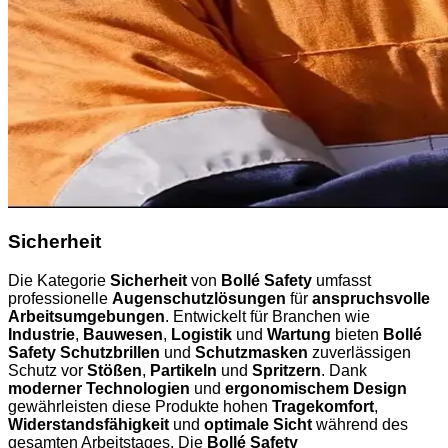
Sicherheit
Die Kategorie
Sicherheit
von
Bollé Safety
umfasst
professionelle
Augenschutzlösungen
für
anspruchsvolle
Arbeitsumgebungen
. Entwickelt für Branchen wie
Industrie
,
Bauwesen
,
Logistik
und
Wartung
bieten
Bollé
Safety Schutzbrillen
und
Schutzmasken
zuverlässigen
Schutz vor
Stößen
,
Partikeln
und
Spritzern
. Dank
moderner Technologien
und
ergonomischem Design
gewährleisten diese Produkte hohen
Tragekomfort
,
Widerstandsfähigkeit
und
optimale Sicht
während des
gesamten Arbeitstages. Die
Bollé Safety