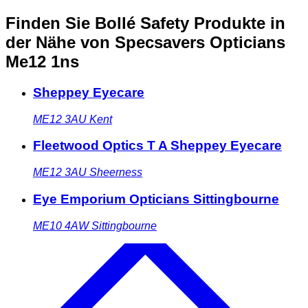
Finden Sie Bollé Safety Produkte in
der Nähe
von Specsavers Opticians
Me12 1ns
Sheppey Eyecare
ME12 3AU
Kent
Fleetwood Optics T A Sheppey Eyecare
ME12 3AU
Sheerness
Eye Emporium Opticians Sittingbourne
ME10 4AW
Sittingbourne