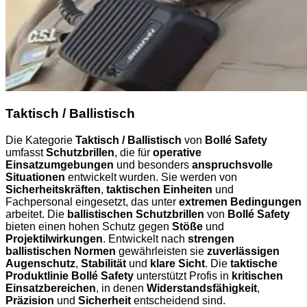
Taktisch / Ballistisch
Die Kategorie
Taktisch / Ballistisch
von
Bollé Safety
umfasst
Schutzbrillen
, die für
operative
Einsatzumgebungen
und besonders
anspruchsvolle
Situationen
entwickelt wurden. Sie werden von
Sicherheitskräften
,
taktischen Einheiten
und
Fachpersonal eingesetzt, das unter
extremen Bedingungen
arbeitet. Die
ballistischen Schutzbrillen
von
Bollé Safety
bieten einen hohen Schutz gegen
Stöße
und
Projektilwirkungen
. Entwickelt nach
strengen
ballistischen Normen
gewährleisten sie
zuverlässigen
Augenschutz
,
Stabilität
und
klare Sicht
. Die
taktische
Produktlinie Bollé Safety
unterstützt Profis in
kritischen
Einsatzbereichen
, in denen
Widerstandsfähigkeit
,
Präzision
und
Sicherheit
entscheidend sind.