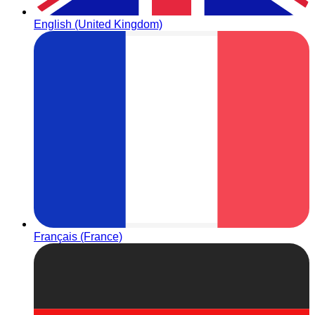
English (United Kingdom)
Français (France)