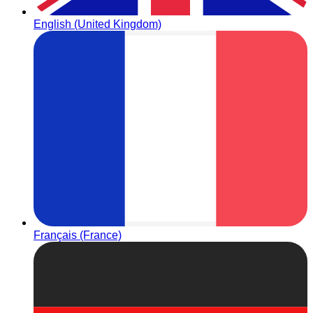
English (United Kingdom)
Français (France)