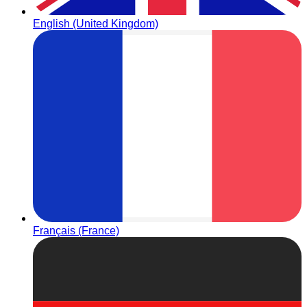
English (United Kingdom)
Français (France)