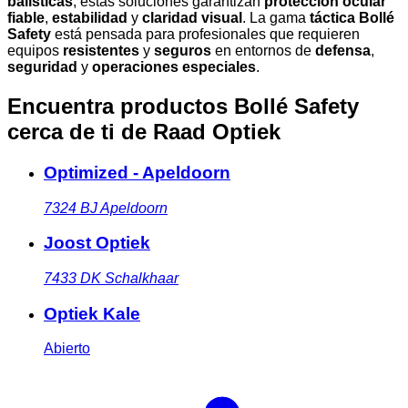
balísticas
, estas soluciones garantizan
protección ocular
fiable
,
estabilidad
y
claridad visual
. La gama
táctica Bollé
Safety
está pensada para profesionales que requieren
equipos
resistentes
y
seguros
en entornos de
defensa
,
seguridad
y
operaciones especiales
.
Encuentra productos Bollé Safety
cerca de ti
de Raad Optiek
Optimized - Apeldoorn
7324 BJ
Apeldoorn
Joost Optiek
7433 DK
Schalkhaar
Optiek Kale
Abierto