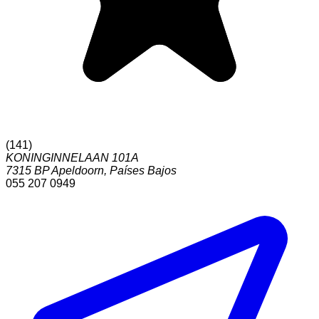
(
141
)
KONINGINNELAAN 101A
7315 BP
Apeldoorn
,
Países Bajos
055 207 0949