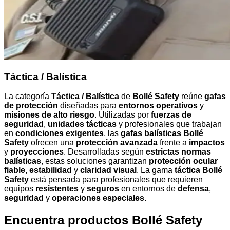
Táctica / Balística
La categoría
Táctica / Balística
de
Bollé Safety
reúne
gafas
de protección
diseñadas para
entornos operativos
y
misiones de alto riesgo
. Utilizadas por
fuerzas de
seguridad
,
unidades tácticas
y profesionales que trabajan
en
condiciones exigentes
, las
gafas balísticas Bollé
Safety
ofrecen una
protección avanzada
frente a
impactos
y
proyecciones
. Desarrolladas según
estrictas normas
balísticas
, estas soluciones garantizan
protección ocular
fiable
,
estabilidad
y
claridad visual
. La gama
táctica Bollé
Safety
está pensada para profesionales que requieren
equipos
resistentes
y
seguros
en entornos de
defensa
,
seguridad
y
operaciones especiales
.
Encuentra productos Bollé Safety