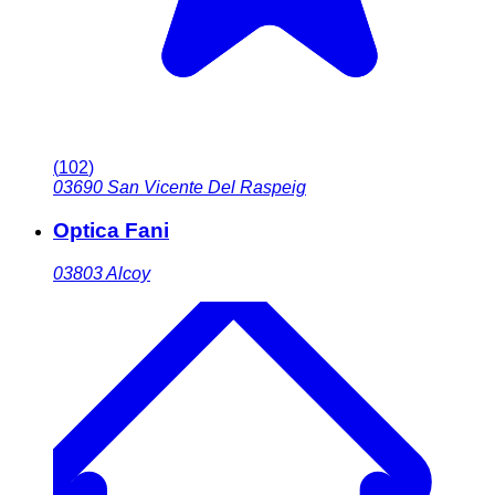
(
102
)
03690
San Vicente Del Raspeig
Optica Fani
03803
Alcoy