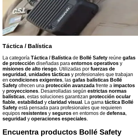
Táctica / Balística
La categoría
Táctica / Balística
de
Bollé Safety
reúne
gafas
de protección
diseñadas para
entornos operativos
y
misiones de alto riesgo
. Utilizadas por
fuerzas de
seguridad
,
unidades tácticas
y profesionales que trabajan
en
condiciones exigentes
, las
gafas balísticas Bollé
Safety
ofrecen una
protección avanzada
frente a
impactos
y
proyecciones
. Desarrolladas según
estrictas normas
balísticas
, estas soluciones garantizan
protección ocular
fiable
,
estabilidad
y
claridad visual
. La gama
táctica Bollé
Safety
está pensada para profesionales que requieren
equipos
resistentes
y
seguros
en entornos de
defensa
,
seguridad
y
operaciones especiales
.
Encuentra productos Bollé Safety