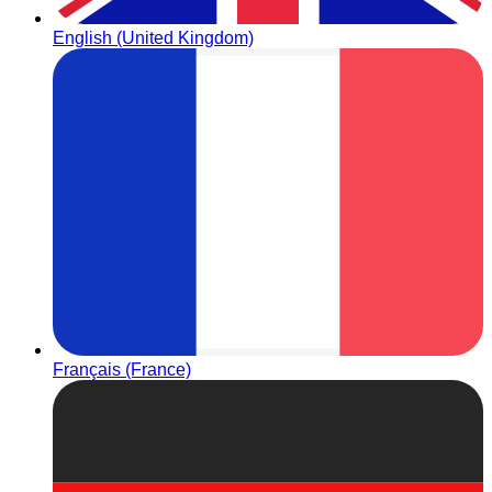
English (United Kingdom)
Français (France)