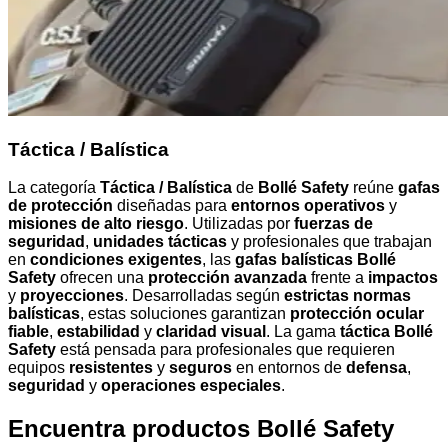
Táctica / Balística
La categoría
Táctica / Balística
de
Bollé Safety
reúne
gafas
de protección
diseñadas para
entornos operativos
y
misiones de alto riesgo
. Utilizadas por
fuerzas de
seguridad
,
unidades tácticas
y profesionales que trabajan
en
condiciones exigentes
, las
gafas balísticas Bollé
Safety
ofrecen una
protección avanzada
frente a
impactos
y
proyecciones
. Desarrolladas según
estrictas normas
balísticas
, estas soluciones garantizan
protección ocular
fiable
,
estabilidad
y
claridad visual
. La gama
táctica Bollé
Safety
está pensada para profesionales que requieren
equipos
resistentes
y
seguros
en entornos de
defensa
,
seguridad
y
operaciones especiales
.
Encuentra productos Bollé Safety