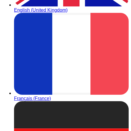
English (United Kingdom)
Français (France)