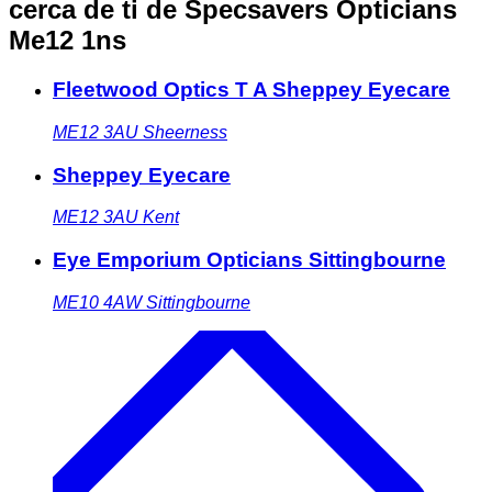
cerca de ti
de Specsavers Opticians
Me12 1ns
Fleetwood Optics T A Sheppey Eyecare
ME12 3AU
Sheerness
Sheppey Eyecare
ME12 3AU
Kent
Eye Emporium Opticians Sittingbourne
ME10 4AW
Sittingbourne