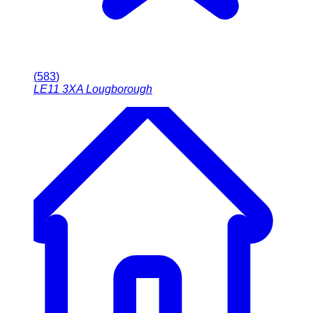
(
583
)
LE11 3XA
Lougborough