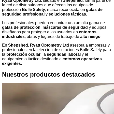
Ryatt Optometry Ltd
, situado en
Shepshed
, forma parte de
la red de distribuidores que ofrecen los equipos de
protección
Bollé Safety
, marca reconocida en
gafas de
seguridad profesional
y
soluciones tácticas
.
Los profesionales pueden encontrar una amplia gama de
gafas de protección
,
máscaras de seguridad
y equipos
diseñados para proteger a los usuarios en
entornos
industriales
, obras y lugares de trabajo de
alto riesgo
.
En
Shepshed
,
Ryatt Optometry Ltd
asesora a empresas y
profesionales en la elección de soluciones Bollé Safety para
la
protección ocular
, la
seguridad laboral
y el
equipamiento táctico destinado a
entornos operativos
exigentes
.
Nuestros productos destacados