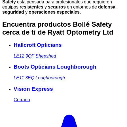
Safety
está pensada para profesionales que requieren
equipos
resistentes
y
seguros
en entornos de
defensa
,
seguridad
y
operaciones especiales
.
Encuentra productos Bollé Safety
cerca de ti
de Ryatt Optometry Ltd
Hallcroft Opticians
LE12 9QF
Shepshed
Boots Opticians Loughborough
LE11 3EQ
Loughborough
Vision Express
Cerrado