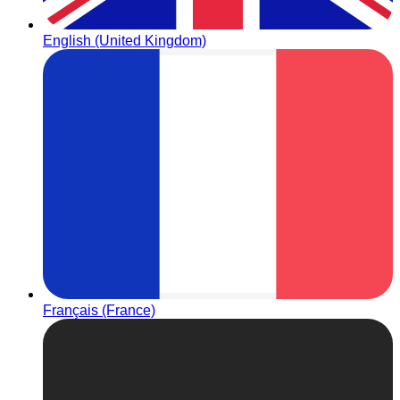
English (United Kingdom)
Français (France)