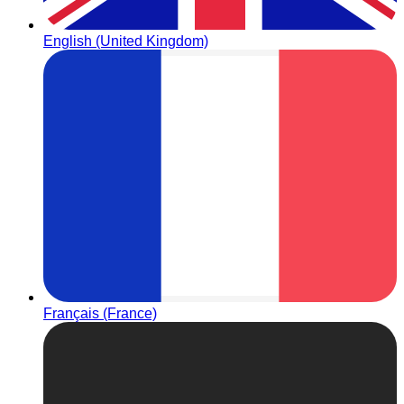
English (United Kingdom)
Français (France)