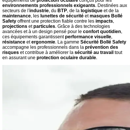
équipements de
protection oculaire
conçus pour les
environnements professionnels exigeants
. Destinées aux
secteurs de l'
industrie
, du
BTP
, de la
logistique
et de la
maintenance
, les
lunettes de sécurité
et
masques Bollé
Safety
offrent une protection fiable contre les
impacts
,
projections
et
particules
. Grâce à des technologies
avancées et à un design pensé pour le
confort quotidien
,
ces équipements garantissent
performance visuelle
,
résistance
et
ergonomie
. La gamme
Sécurité Bollé Safety
accompagne les professionnels dans la
prévention des
risques
et contribue à améliorer la
sécurité au travail
tout
en assurant une
protection oculaire durable
.