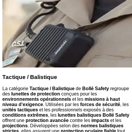
Tactique / Balistique
La catégorie
Tactique / Balistique
de
Bollé Safety
regroupe
des
lunettes de protection
conçues pour les
environnements opérationnels
et les
missions à haut
niveau d'exigence
. Utilisées par les
forces de sécurité
, les
unités tactiques
et les professionnels exposés à des
conditions extrêmes
, les
lunettes balistiques Bollé Safety
offrent une
protection avancée
contre les
impacts
et les
projections
. Développées selon des
normes balistiques
strictes
, elles assurent une
protection oculaire fiable
tout