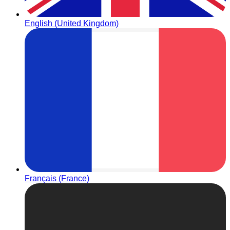
English (United Kingdom)
Français (France)