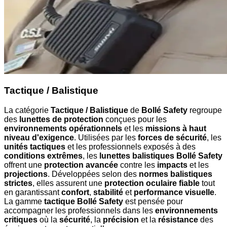
Tactique / Balistique
La catégorie
Tactique / Balistique
de
Bollé Safety
regroupe
des
lunettes de protection
conçues pour les
environnements opérationnels
et les
missions à haut
niveau d'exigence
. Utilisées par les
forces de sécurité
, les
unités tactiques
et les professionnels exposés à des
conditions extrêmes
, les
lunettes balistiques Bollé Safety
offrent une
protection avancée
contre les
impacts
et les
projections
. Développées selon des
normes balistiques
strictes
, elles assurent une
protection oculaire fiable
tout
en garantissant
confort
,
stabilité
et
performance visuelle
.
La gamme
tactique Bollé Safety
est pensée pour
accompagner les professionnels dans les
environnements
critiques
où la
sécurité
, la
précision
et la
résistance
des