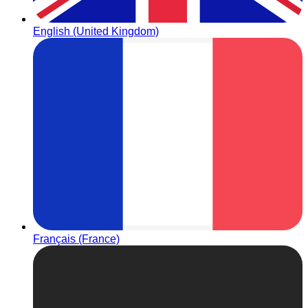
English (United Kingdom)
Français (France)