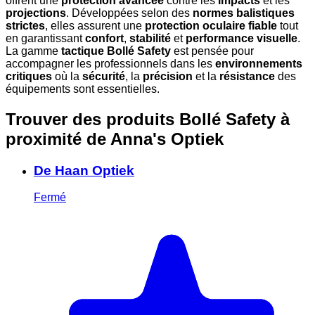
offrent une
protection avancée
contre les
impacts
et les
projections
. Développées selon des
normes balistiques
strictes
, elles assurent une
protection oculaire fiable
tout
en garantissant
confort
,
stabilité
et
performance visuelle
.
La gamme
tactique Bollé Safety
est pensée pour
accompagner les professionnels dans les
environnements
critiques
où la
sécurité
, la
précision
et la
résistance
des
équipements sont essentielles.
Trouver des produits Bollé Safety à
proximité
de Anna's Optiek
De Haan Optiek
Fermé