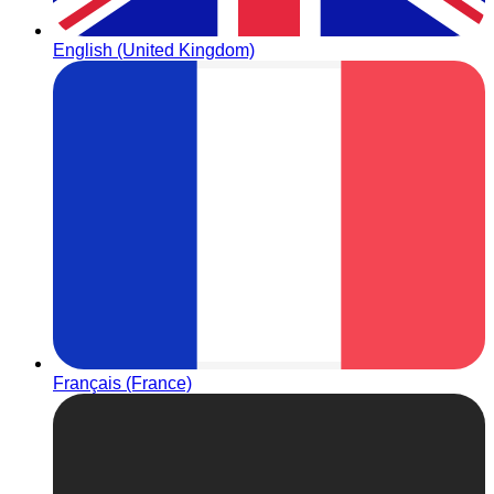
English (United Kingdom)
Français (France)