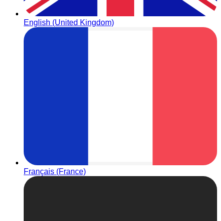
English (United Kingdom)
Français (France)