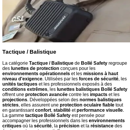
Tactique / Balistique
La catégorie
Tactique / Balistique
de
Bollé Safety
regroupe
des
lunettes de protection
conçues pour les
environnements opérationnels
et les
missions à haut
niveau d'exigence
. Utilisées par les
forces de sécurité
, les
unités tactiques
et les professionnels exposés à des
conditions extrêmes
, les
lunettes balistiques Bollé Safety
offrent une
protection avancée
contre les
impacts
et les
projections
. Développées selon des
normes balistiques
strictes
, elles assurent une
protection oculaire fiable
tout
en garantissant
confort
,
stabilité
et
performance visuelle
.
La gamme
tactique Bollé Safety
est pensée pour
accompagner les professionnels dans les
environnements
critiques
où la
sécurité
, la
précision
et la
résistance
des