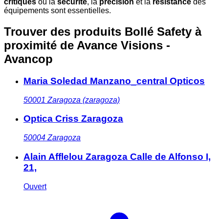
critiques
où la
sécurité
, la
précision
et la
résistance
des
équipements sont essentielles.
Trouver des produits Bollé Safety à
proximité
de Avance Visions -
Avancop
Maria Soledad Manzano_central Opticos
50001
Zaragoza (zaragoza)
Optica Criss Zaragoza
50004
Zaragoza
Alain Afflelou Zaragoza Calle de Alfonso I,
21,
Ouvert