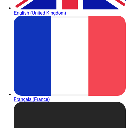
English (United Kingdom)
Français (France)