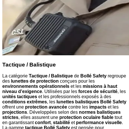
Tactique / Balistique
La catégorie
Tactique / Balistique
de
Bollé Safety
regroupe
des
lunettes de protection
conçues pour les
environnements opérationnels
et les
missions à haut
niveau d'exigence
. Utilisées par les
forces de sécurité
, les
unités tactiques
et les professionnels exposés à des
conditions extrêmes
, les
lunettes balistiques Bollé Safety
offrent une
protection avancée
contre les
impacts
et les
projections
. Développées selon des
normes balistiques
strictes
, elles assurent une
protection oculaire fiable
tout
en garantissant
confort
,
stabilité
et
performance visuelle
.
La gamme
tactique Bollé Safety
est pensée pour