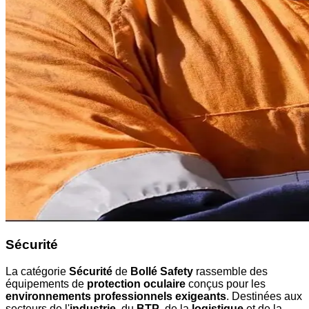
Sécurité
La catégorie
Sécurité
de
Bollé Safety
rassemble des
équipements de
protection oculaire
conçus pour les
environnements professionnels exigeants
. Destinées aux
secteurs de l'
industrie
, du
BTP
, de la
logistique
et de la