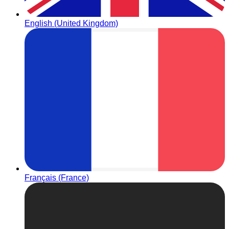
English (United Kingdom)
Français (France)