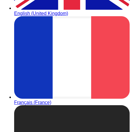
English (United Kingdom)
Français (France)