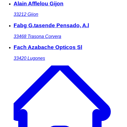
Alain Afflelou Gijon
33212
Gijon
Fabg G.tasende Pensado, A.l
33468
Trasona Corvera
Fach Azabache Opticos Sl
33420
Lugones