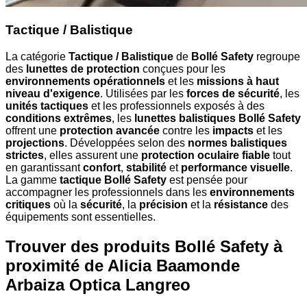
Tactique / Balistique
La catégorie
Tactique / Balistique
de
Bollé Safety
regroupe
des
lunettes de protection
conçues pour les
environnements opérationnels
et les
missions à haut
niveau d'exigence
. Utilisées par les
forces de sécurité
, les
unités tactiques
et les professionnels exposés à des
conditions extrêmes
, les
lunettes balistiques Bollé Safety
offrent une
protection avancée
contre les
impacts
et les
projections
. Développées selon des
normes balistiques
strictes
, elles assurent une
protection oculaire fiable
tout
en garantissant
confort
,
stabilité
et
performance visuelle
.
La gamme
tactique Bollé Safety
est pensée pour
accompagner les professionnels dans les
environnements
critiques
où la
sécurité
, la
précision
et la
résistance
des
équipements sont essentielles.
Trouver des produits Bollé Safety à
proximité
de Alicia Baamonde
Arbaiza Optica Langreo