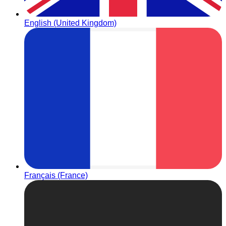
English (United Kingdom)
Français (France)