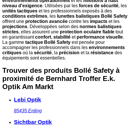
environnements opérationnels
et les
missions à haut
niveau d'exigence
. Utilisées par les
forces de sécurité
, les
unités tactiques
et les professionnels exposés à des
conditions extrêmes
, les
lunettes balistiques Bollé Safety
offrent une
protection avancée
contre les
impacts
et les
projections
. Développées selon des
normes balistiques
strictes
, elles assurent une
protection oculaire fiable
tout
en garantissant
confort
,
stabilité
et
performance visuelle
.
La gamme
tactique Bollé Safety
est pensée pour
accompagner les professionnels dans les
environnements
critiques
où la
sécurité
, la
précision
et la
résistance
des
équipements sont essentielles.
Trouver des produits Bollé Safety à
proximité
de Bernhard Troffer E.k.
Optik Am Markt
Lebi Optik
85435
Erding
Sichtbar Optik