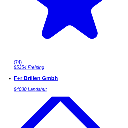
(
74
)
85354
Freising
F+r Brillen Gmbh
84030
Landshut