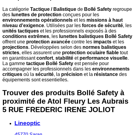
La catégorie
Tactique / Balistique
de
Bollé Safety
regroupe
des
lunettes de protection
conçues pour les
environnements opérationnels
et les
missions à haut
niveau d'exigence
. Utilisées par les
forces de sécurité
, les
unités tactiques
et les professionnels exposés à des
conditions extrêmes
, les
lunettes balistiques Bollé Safety
offrent une
protection avancée
contre les
impacts
et les
projections
. Développées selon des
normes balistiques
strictes
, elles assurent une
protection oculaire fiable
tout
en garantissant
confort
,
stabilité
et
performance visuelle
.
La gamme
tactique Bollé Safety
est pensée pour
accompagner les professionnels dans les
environnements
critiques
où la
sécurité
, la
précision
et la
résistance
des
équipements sont essentielles.
Trouver des produits Bollé Safety à
proximité
de Atol Fleury Les Aubrais
5 RUE FREDERIC IRENE JOLIOT
Lineoptic
45770
Saran