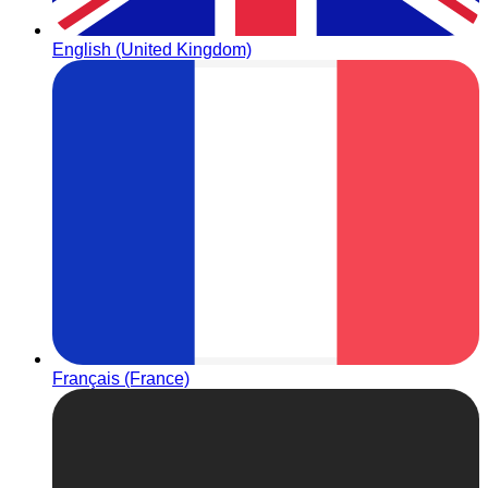
English (United Kingdom)
Français (France)