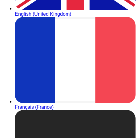
English (United Kingdom)
Français (France)