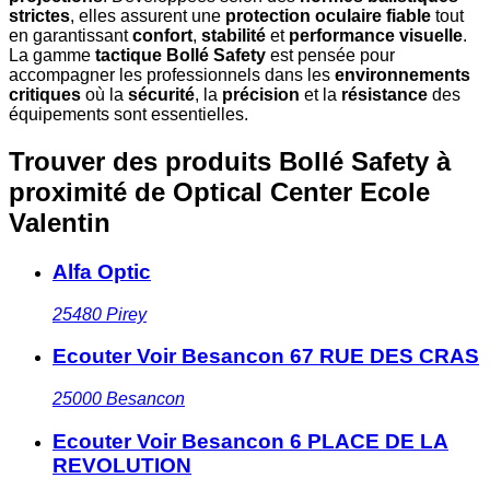
strictes
, elles assurent une
protection oculaire fiable
tout
en garantissant
confort
,
stabilité
et
performance visuelle
.
La gamme
tactique Bollé Safety
est pensée pour
accompagner les professionnels dans les
environnements
critiques
où la
sécurité
, la
précision
et la
résistance
des
équipements sont essentielles.
Trouver des produits Bollé Safety à
proximité
de Optical Center Ecole
Valentin
Alfa Optic
25480
Pirey
Ecouter Voir Besancon 67 RUE DES CRAS
25000
Besancon
Ecouter Voir Besancon 6 PLACE DE LA
REVOLUTION