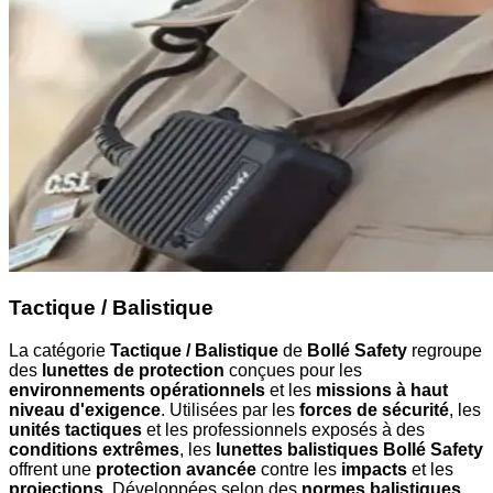
Tactique / Balistique
La catégorie
Tactique / Balistique
de
Bollé Safety
regroupe
des
lunettes de protection
conçues pour les
environnements opérationnels
et les
missions à haut
niveau d'exigence
. Utilisées par les
forces de sécurité
, les
unités tactiques
et les professionnels exposés à des
conditions extrêmes
, les
lunettes balistiques Bollé Safety
offrent une
protection avancée
contre les
impacts
et les
projections
. Développées selon des
normes balistiques