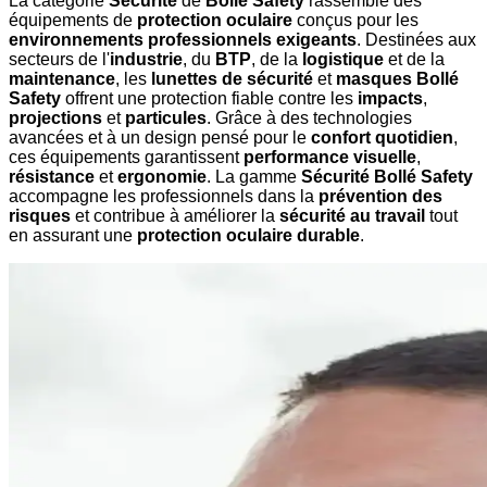
La catégorie
Sécurité
de
Bollé Safety
rassemble des
équipements de
protection oculaire
conçus pour les
environnements professionnels exigeants
. Destinées aux
secteurs de l'
industrie
, du
BTP
, de la
logistique
et de la
maintenance
, les
lunettes de sécurité
et
masques Bollé
Safety
offrent une protection fiable contre les
impacts
,
projections
et
particules
. Grâce à des technologies
avancées et à un design pensé pour le
confort quotidien
,
ces équipements garantissent
performance visuelle
,
résistance
et
ergonomie
. La gamme
Sécurité Bollé Safety
accompagne les professionnels dans la
prévention des
risques
et contribue à améliorer la
sécurité au travail
tout
en assurant une
protection oculaire durable
.