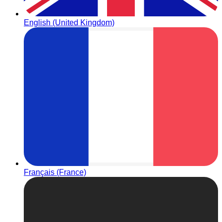
English (United Kingdom)
Français (France)