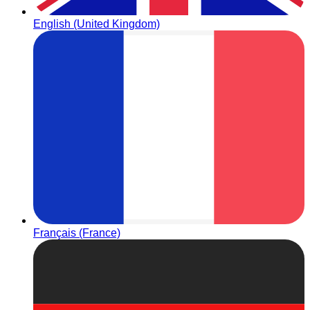
English (United Kingdom)
Français (France)