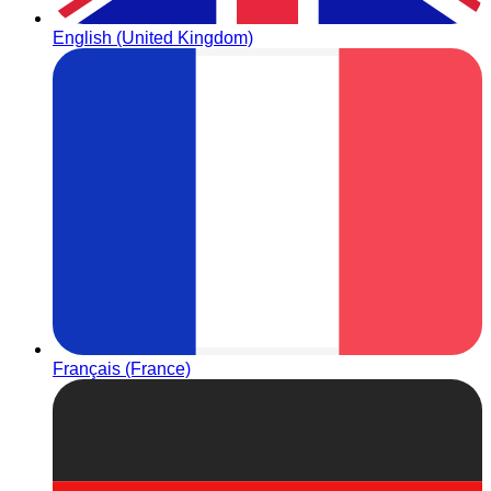
English (United Kingdom)
Français (France)