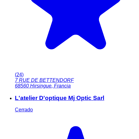
(
24
)
7 RUE DE BETTENDORF
68560
Hirsingue
,
Francia
L'atelier D'optique Mj Optic Sarl
Cerrado