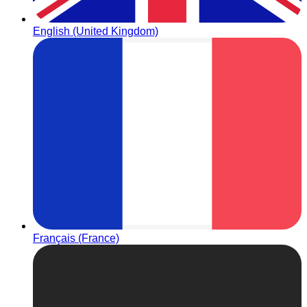
English (United Kingdom)
Français (France)