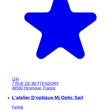
(
24
)
7 RUE DE BETTENDORF
68560
Hirsingue
,
France
L'atelier D'optique Mj Optic Sarl
Fermé