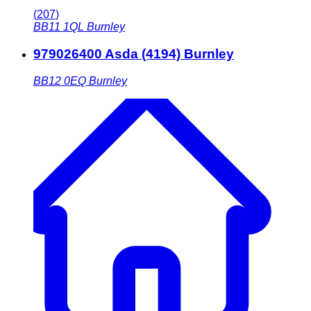
(
207
)
BB11 1QL
Burnley
979026400 Asda (4194) Burnley
BB12 0EQ
Burnley