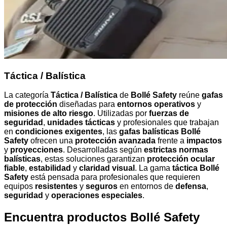
Táctica / Balística
La categoría
Táctica / Balística
de
Bollé Safety
reúne
gafas
de protección
diseñadas para
entornos operativos
y
misiones de alto riesgo
. Utilizadas por
fuerzas de
seguridad
,
unidades tácticas
y profesionales que trabajan
en
condiciones exigentes
, las
gafas balísticas Bollé
Safety
ofrecen una
protección avanzada
frente a
impactos
y
proyecciones
. Desarrolladas según
estrictas normas
balísticas
, estas soluciones garantizan
protección ocular
fiable
,
estabilidad
y
claridad visual
. La gama
táctica Bollé
Safety
está pensada para profesionales que requieren
equipos
resistentes
y
seguros
en entornos de
defensa
,
seguridad
y
operaciones especiales
.
Encuentra productos Bollé Safety